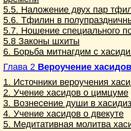
5.5. Наложение двух пар тфи
5.6. Тфилин в полупраздничны
5.7. Ношение специального п
5.8 Законы шхиты
6. Борьба митнагдим с хасид
Глава 2
Вероучение хасидо
1. Источники вероучения хас
2. Учение хасидов о цимцуме
3. Вознесение души в хасиди
4. Учение хасидов о двекуте
5. Медитативная молитва хас