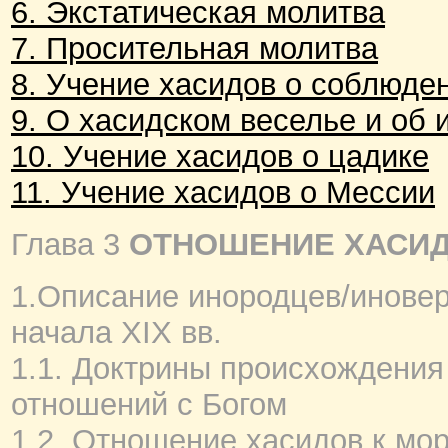
6. Экстатическая молитва
7. Просительная молитва
8. Учение хасидов о соблюде
9. О хасидском веселье и об 
10. Учение хасидов о цадике
11. Учение хасидов о Мессии
Глава 3
ОТНОШЕНИЕ ХАСИД
1.Описание инородцев/иноверц
начала XIX вв.
1.1. Доктрины происхождения
отношений с Богом
1.2. Отношение хасидов к мо